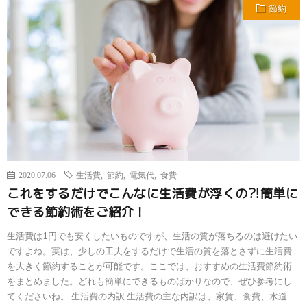
節約
2020.07.06
生活費
,
節約
,
電気代
,
食費
これをするだけでこんなに生活費が浮くの?!簡単に
できる節約術をご紹介！
生活費は1円でも安くしたいものですが、生活の質が落ちるのは避けたい
ですよね。実は、少しの工夫をするだけで生活の質を落とさずに生活費
を大きく節約することが可能です。ここでは、おすすめの生活費節約術
をまとめました。どれも簡単にできるものばかりなので、ぜひ参考にし
てくださいね。 生活費の内訳 生活費の主な内訳は、家賃、食費、水道