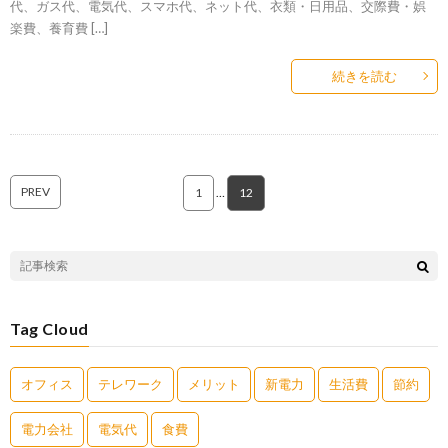
代、ガス代、電気代、スマホ代、ネット代、衣類・日用品、交際費・娯
楽費、養育費 […]
続きを読む
PREV
1
…
12
Tag Cloud
オフィス
テレワーク
メリット
新電力
生活費
節約
電力会社
電気代
食費