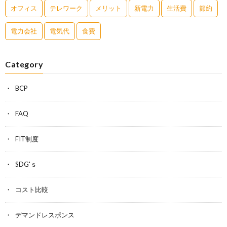
オフィス
テレワーク
メリット
新電力
生活費
節約
電力会社
電気代
食費
Category
BCP
FAQ
FIT制度
SDG'ｓ
コスト比較
デマンドレスポンス