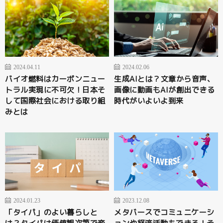
2024.04.11
2024.02.06
バイオ燃料はカーボンニュー
生成AIとは？文章から音声、
トラル実現に不可欠！日本そ
画像に動画もAIが創出できる
して国際社会における取り組
時代がいよいよ到来
みとは
2024.01.23
2023.12.08
「タイパ」のよい暮らしと
メタバースでコミュニケーシ