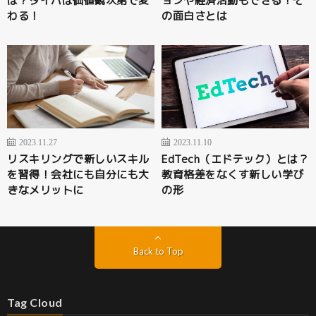
は？タイパは価値観次第で変
ョンや経済活動もできる！そ
わる！
の面白さとは
2023.11.27
2023.11.10
リスキリングで新しいスキル
EdTech（エドテック）とは？
を習得！会社にも自分にも大
教育格差をなくす新しい学び
きなメリットに
の形
Back to Top
Tag Cloud