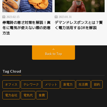
2023.02.15
2023.01.31
停電時の寒さ対策を解説！真
デマンドレスポンスとは？賢
冬に電気が使えない際の防寒
く電力活用するDRを解説
方法
Back to Top
Tag Cloud
オフィス
テレワーク
メリット
新電力
生活費
節約
電力会社
電気代
食費