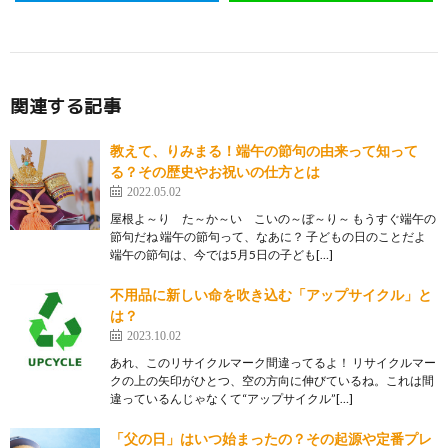
関連する記事
教えて、りみまる！端午の節句の由来って知って
る？その歴史やお祝いの仕方とは
2022.05.02
屋根よ～り た～か～い こいの～ぼ～り～ もうすぐ端午の
節句だね 端午の節句って、なあに？ 子どもの日のことだよ
端午の節句は、今では5月5日の子ども[…]
不用品に新しい命を吹き込む「アップサイクル」と
は？
2023.10.02
あれ、このリサイクルマーク間違ってるよ！ リサイクルマー
クの上の矢印がひとつ、空の方向に伸びているね。これは間
違っているんじゃなくて“アップサイクル”[…]
「父の日」はいつ始まったの？その起源や定番プレ