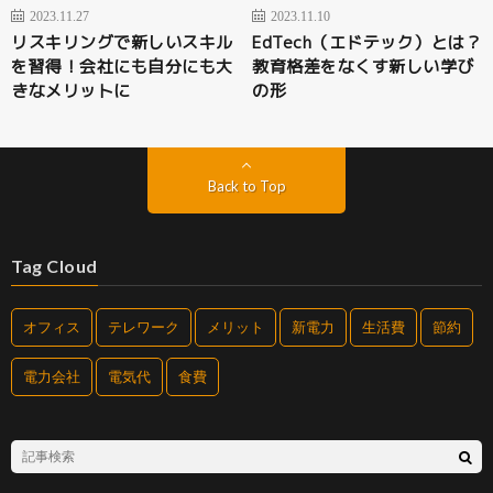
2023.11.27
2023.11.10
リスキリングで新しいスキル
EdTech（エドテック）とは？
を習得！会社にも自分にも大
教育格差をなくす新しい学び
きなメリットに
の形
Back to Top
Tag Cloud
オフィス
テレワーク
メリット
新電力
生活費
節約
電力会社
電気代
食費