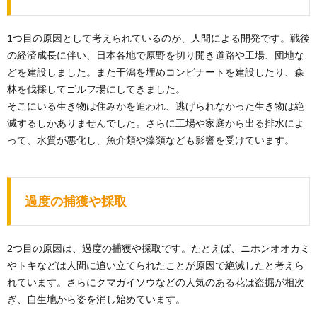
1つ目の原因として考えられているのが、人間による開発です。戦後
の経済成長に伴い、日本各地で原野を切り開き道路や工場、団地な
どを建設しました。また干潟を埋めコンビナートを建設したり、森
林を伐採してゴルフ場にしてきました。
そこにいる生き物は住みかを追われ、逃げられなかった生き物は絶
滅するしかありませんでした。さらに工場や家庭から出る排水によ
って、水質が悪化し、魚介類や藻類なども影響を受けています。
過度の捕獲や採取
2つ目の原因は、過度の捕獲や採取です。たとえば、ニホンオオカミ
やトキなどは人間に追い立てられたことが原因で絶滅したと考えら
れています。さらにクマガイソウなどの人気のある花は盗掘が相次
ぎ、自生地から姿を消し始めています。