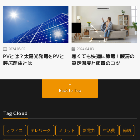
2024.05.02
2024.04.03
PVとは？太陽光発電をPVと
寒くても快適に節電！暖房の
呼ぶ理由とは
設定温度と節電のコツ
Back to Top
Tag Cloud
オフィス
テレワーク
メリット
新電力
生活費
節約