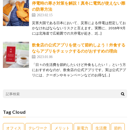
停電時の寒さ対策を解説！真冬に電気が使えない際
の防寒方法
2023.02.15
災害大国である日本において、災害による停電は想定してお
かなければならないリスクと言えます。実際に、2018年9月
には北海道で広範囲での大停電が起き、2[…]
飲食店の公式アプリを使って節約しよう！外食する
ならアプリをチェックするのがおすすめの理由
2023.01.06
「日々の生活費を節約したいけど外食もしたい！」という方
におすすめなのが、飲食店の公式アプリです。実は公式アプ
リには、クーポンやキャンペーンなどのお得な[…]
Tag Cloud
オフィス
テレワーク
メリット
新電力
生活費
節約