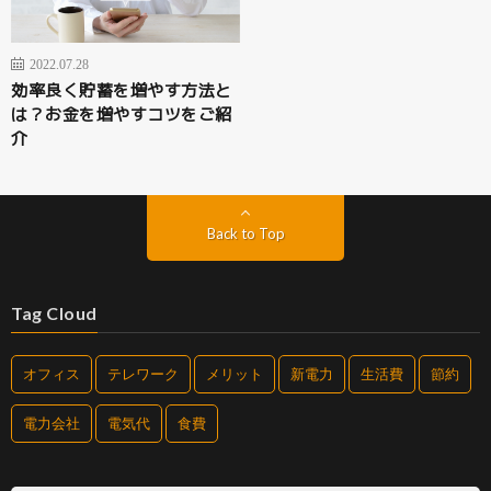
2022.07.28
効率良く貯蓄を増やす方法と
は？お金を増やすコツをご紹
介
Back to Top
Tag Cloud
オフィス
テレワーク
メリット
新電力
生活費
節約
電力会社
電気代
食費