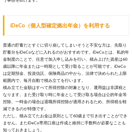
iDeCo（個人型確定拠出年金）を利用する
普通の貯蓄だとすぐに切り崩してしまいそうと不安な方は、先取り
貯蓄分をiDeCoなどに入れるのがおすすめです。iDeCoとは、私的年
金制度のことで、任意で加入申し込みを行い、積み上げた資産は60
歳以降に年金または一時期として受け取ることが可能です。iDeCo
は定期預金、投資信託、保険商品の中から、法律で決められた上限
範囲内で、毎月自動で積み立てを行います。
積み立てた金額はすべて所得控除の対象となり、運用益は非課税と
なります。また受け取り時に年金として受け取る場合は公的年金等
控除、一時金の場合は退職所得控除が適用されるため、所得税を軽
減できるのが特徴です。
ただし、積み立てたお金は原則として60歳まで引き出すことができ
ません。またiDeCo専用口座は作成と維持に手数料が必要なことも
知っておきましょう。