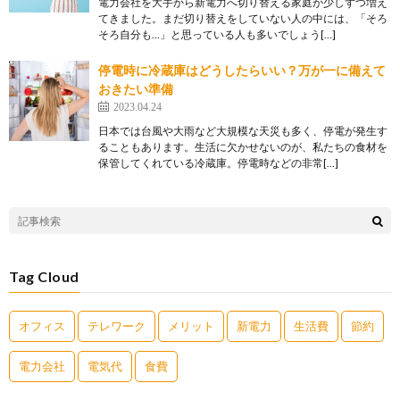
電力会社を大手から新電力へ切り替える家庭が少しずつ増え
てきました。まだ切り替えをしていない人の中には、「そろ
そろ自分も…」と思っている人も多いでしょう[…]
停電時に冷蔵庫はどうしたらいい？万が一に備えて
おきたい準備
2023.04.24
日本では台風や大雨など大規模な天災も多く、停電が発生す
ることもあります。生活に欠かせないのが、私たちの食材を
保管してくれている冷蔵庫。停電時などの非常[…]
Tag Cloud
オフィス
テレワーク
メリット
新電力
生活費
節約
電力会社
電気代
食費