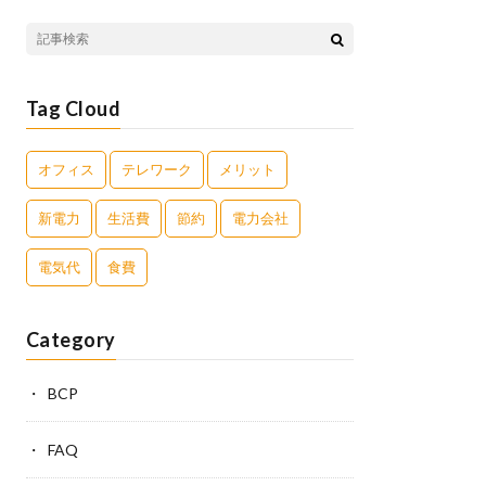
Tag Cloud
オフィス
テレワーク
メリット
新電力
生活費
節約
電力会社
電気代
食費
Category
BCP
FAQ