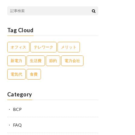
Tag Cloud
オフィス
テレワーク
メリット
新電力
生活費
節約
電力会社
電気代
食費
Category
BCP
FAQ