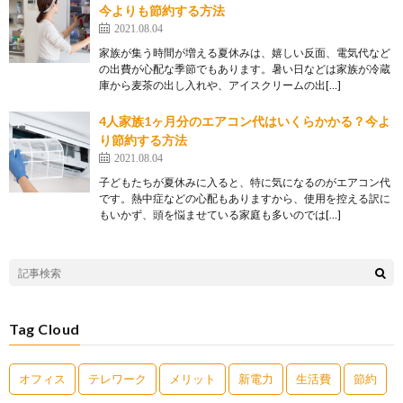
今よりも節約する方法
2021.08.04
家族が集う時間が増える夏休みは、嬉しい反面、電気代など
の出費が心配な季節でもあります。暑い日などは家族が冷蔵
庫から麦茶の出し入れや、アイスクリームの出[…]
4人家族1ヶ月分のエアコン代はいくらかかる？今よ
り節約する方法
2021.08.04
子どもたちが夏休みに入ると、特に気になるのがエアコン代
です。熱中症などの心配もありますから、使用を控える訳に
もいかず、頭を悩ませている家庭も多いのでは[…]
Tag Cloud
オフィス
テレワーク
メリット
新電力
生活費
節約