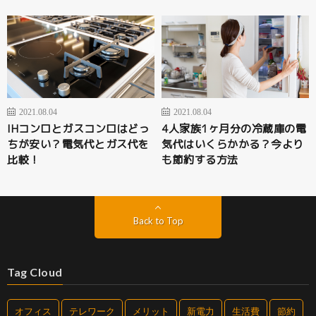
2021.08.04
2021.08.04
IHコンロとガスコンロはどっ
4人家族1ヶ月分の冷蔵庫の電
ちが安い？電気代とガス代を
気代はいくらかかる？今より
比較！
も節約する方法
Back to Top
Tag Cloud
オフィス
テレワーク
メリット
新電力
生活費
節約