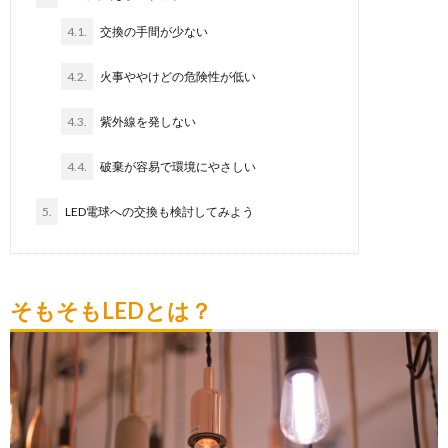
4.1.
交換の手間が少ない
4.2.
火事ややけどの危険性が低い
4.3.
紫外線を発しない
4.4.
破棄が容易で環境にやさしい
5.
LED電球への交換も検討してみよう
そもそもLEDとは？