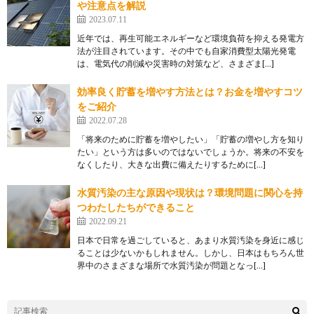
や注意点を解説
2023.07.11
近年では、再生可能エネルギーなど環境負荷を抑える発電方
法が注目されています。その中でも自家消費型太陽光発電
は、電気代の削減や災害時の対策など、さまざま[…]
効率良く貯蓄を増やす方法とは？お金を増やすコツ
をご紹介
2022.07.28
「将来のために貯蓄を増やしたい」「貯蓄の増やし方を知り
たい」という方は多いのではないでしょうか。将来の不安を
なくしたり、大きな出費に備えたりするために[…]
水質汚染の主な原因や現状は？環境問題に関心を持
つわたしたちができること
2022.09.21
日本で日常を過ごしていると、あまり水質汚染を身近に感じ
ることは少ないかもしれません。しかし、日本はもちろん世
界中のさまざまな場所で水質汚染が問題となっ[…]