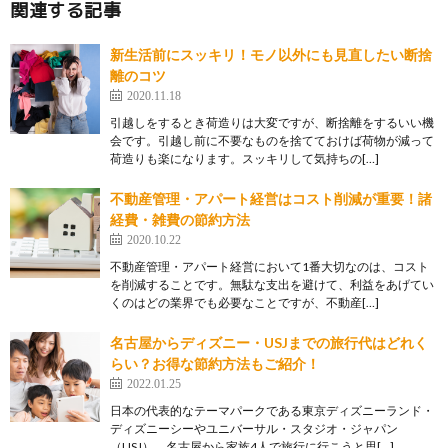
関連する記事
新生活前にスッキリ！モノ以外にも見直したい断捨
離のコツ
2020.11.18
引越しをするとき荷造りは大変ですが、断捨離をするいい機
会です。引越し前に不要なものを捨てておけば荷物が減って
荷造りも楽になります。スッキリして気持ちの[…]
不動産管理・アパート経営はコスト削減が重要！諸
経費・雑費の節約方法
2020.10.22
不動産管理・アパート経営において1番大切なのは、コスト
を削減することです。無駄な支出を避けて、利益をあげてい
くのはどの業界でも必要なことですが、不動産[…]
名古屋からディズニー・USJまでの旅行代はどれく
らい？お得な節約方法もご紹介！
2022.01.25
日本の代表的なテーマパークである東京ディズニーランド・
ディズニーシーやユニバーサル・スタジオ・ジャパン
（USJ）。名古屋から家族4人で旅行に行こうと思[…]