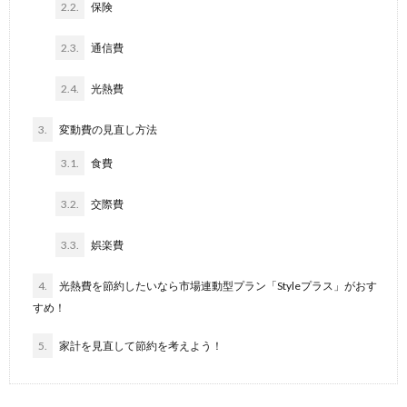
2.2.
保険
2.3.
通信費
2.4.
光熱費
3.
変動費の見直し方法
3.1.
食費
3.2.
交際費
3.3.
娯楽費
4.
光熱費を節約したいなら市場連動型プラン「Styleプラス」がおす
すめ！
5.
家計を見直して節約を考えよう！