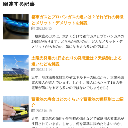
関連する記事
都市ガスとプロパンガスの違いは？それぞれの特徴
とメリット・デメリットを解説
2023.09.15
一般家庭のガスは、大きく分けて都市ガスとプロパンガスの
2種類があります。どちらが安いのか、どんなメリット・デ
メリットがあるのか、気になる人も多いのでは[…]
太陽光発電の1日あたりの発電量は？天候別による
違いなども解説
2023.11.14
近年、地球温暖化対策や省エネルギーの観点から、太陽光発
電の導入が進んでいます。しかし、導入にあたって1日の発
電量が気になる方も多いのではないでしょうか[…]
蓄電池の寿命はどのくらい？蓄電池の種類別にご紹
介
2023.04.19
近年、電気代の節約や災害時の備えなどで家庭用の蓄電池が
注目されています。しかし、何を基準に決めたらよいのか、