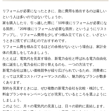
リフォームが必要になったときに、急に費用を捻出するのは厳しい
という人は多いのではないでしょうか。
家を購入したり、引っ越した際に「10年後にリフォームが必要にな
る箇所」「20年後にリフォームが必要な箇所」というようにリスト
アップし、リフォーム費用を少しずつ積み立てておくと、いざとい
うときに慌てずに済むのでおすすめです。
リフォーム費を積み立てるほどの余裕がないという場合は、家計全
体の見直しをしてみましょう。
たとえば、電気代を見直す場合、新電力会社と呼ばれる電力自由化
後に誕生した電力会社に切り替えるのも、一つの方法です。
新電力会社は激しい価格競争が繰り広げられているため、消費者に
とっては大変コストパフォーマンスの高い、魅力的なプランが数多
くあります。
契約を見直すときには、ぜひ複数の新電力会社を比較・検討して、
料金プランやキャンペーンなどが充実しているところを選ぶように
しましょう。
このように、月々の電気代の見直しは、日々の節約に直結します。