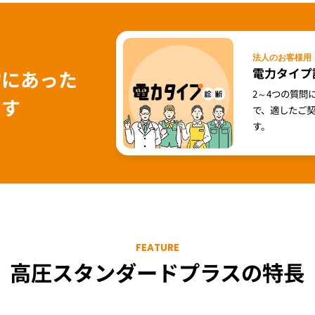
法人のお客様用
電力タイプ
的にあった
2～4つの質問に
ます
で、適したご
す。
FEATURE
高圧スタンダードプラス
の特長